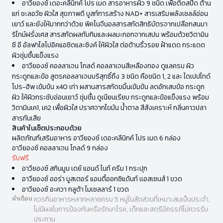
อาวียองซ์ เดอะคลีนิกค์ โปร เมด สารอาหารผิว 9 ชนิด เพื่อติดสปีด ต้าน
แก่ ชะลอวัย ผิวใส สุขภาพดี บูสท์การสร้าง NAD+ สารเสริมพลังเซลล์อ่อน
เยาว์ และยังให้มากกว่าด้วย พิคโนจีนอลสารสกัดสิทธิบัตรจากเปลือกสนมา
ริไทม์ฝรั่งเศส สารสกัดผลทับทิมและผลมะกอกจากเสปน พร้อมด้วยวิตามิน
ซี อี อัลฟาไลโปอิคแอซิดและซิงค์ ให้ผิวใส ต่อต้านริ้วรอย ฝ้าแดด กระแดด
ผิวชุ่มชื้นแข็งแรง
อาวียองซ์ คอลลาเจน โกลด์ คอลลาเจนสีเหลืองทอง ดูแลครบ ผิว
กระดูกและข้อ สูตรคอลลาเจนบริสุทธิ์ถึง 3 ชนิด คือชนิด 1, 2 และ ไดเปปไทด์
โปร-ฮิพ เข้มข้น x40 เท่า ผสานสารสกัดขมิ้นเข้มข้น ลดอักเสบข้อ กระดูก
ผิว ให้ผิวกระชับอ่อนเยาว์ ชุ่มชื้น ดูเนียนเรียบ กระดูกและข้อแข็งแรง พร้อม
วิตามินเค1, เค2 เพื่อผิวใส ปราศจากไขมัน น้ำตาล สีสังเคราะห์ กลิ่นคาวปลา
สารกันเสีย
สินค้าในเซ็ตประกอบด้วย
ผลิตภัณฑ์เสริมอาหาร อาวียองซ์ เดอะคลีนิกค์ โปร เมด 6 กล่อง
อาวียองซ์ คอลลาเจน โกลด์ 9 กล่อง
รับฟรี
อาวียองซ์ สกินมูน เดย์ แอนด์ ไนท์ ครีม 1 กระปุก
อาวียองซ์ ออร่า บูสเตอร์ แอนตี้ออกซิแด้นท์ เเอสเซนส์ 1 ขวด
อาวียองซ์ อะควา กลูต้า ไมเซลลาร์ 1 ขวด
คำเตือน
ควรกินอาหารหลากหลายครบ 5 หมู่ในสัดส่วนที่เหมาะสมเป็นประจำ,
ไม่มีผลในการป้องกันหรือรักษาโรค, เด็กและสตรีมีครรภ์ไม่ควรรับ
ประทาน