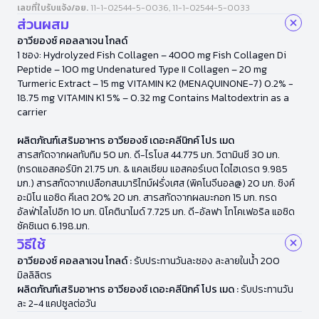
เลขที่ใบรับแจ้ง/อย.
11-1-02544-5-0036, 11-1-02544-5-0033
ส่วนผสม
อาวียองซ์ คอลลาเจน โกลด์
1 ซอง: Hydrolyzed Fish Collagen – 4000 mg Fish Collagen Di
Peptide – 100 mg Undenatured Type II Collagen – 20 mg
Turmeric Extract – 15 mg VITAMIN K2 (MENAQUINONE-7) 0.2% -
18.75 mg VITAMIN K1 5% – 0.32 mg Contains Maltodextrin as a
carrier
ผลิตภัณฑ์เสริมอาหาร อาวียองซ์ เดอะคลีนิกค์ โปร เมด
สารสกัดจากผลทับทิม 50 มก. ดี-ไรโบส 44.775 มก. วิตามินซี 30 มก.
(กรดแอสคอร์บิก 21.75 มก. & แคลเซียม แอสคอร์เบต ไดไฮเดรต 9.985
มก.) สารสกัดจากเปลือกสนมาริไทม์ฝรั่งเศส (พิคโนจีนอล@) 20 มก. ซิงค์
อะมิโน แอซิด คีเลต 20% 20 มก. สารสกัดจากผลมะกอก 15 มก. กรด
อัลฟ่าไลโปอิก 10 มก. นิโคตินาไมด์ 7.725 มก. ดี-อัลฟา โทโคเฟอริล แอซิด
ซัคซิเนต 6.198.มก.
วิธีใช้
อาวียองซ์ คอลลาเจน โกลด์ :
รับประทานวันละซอง ละลายในน้ำ 200
มิลลิลิตร
ผลิตภัณฑ์เสริมอาหาร อาวียองซ์ เดอะคลีนิกค์ โปร เมด :
รับประทานวัน
ละ 2-4 แคปซูลต่อวัน