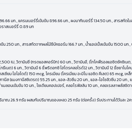
มข้น 896.66 มก., แครนเบอร์รี่เข้มข้น 896.66 มก., ผงมากิเบอร์รี่ 134.50 มก., สารสก
งราสเบอร์รี่ 0.89 มก
้มข้น 250 มก., สารสกัดจากผลไม้ซีบัคธอร์น 166.7 มก., น้ำแอปเปิ้ลเข้มข้น 1500 มก.
500 IU, วิตามินซี (กรดแอสคอร์บิก) 60 มก., วิตามินอี, (โทโคฟีรอลแอซิดซัคซิเนต, ดี
ทธีเนต) 6 มก., วิตามินบี 6 (ไพริดอกซิ ไฮโดรคลอไรด์)2 มก., วิตามินบี 12 (ไซยาโน
ียม ไอโอไดด์) 150 mcg, โครเมียม (โครเมียม อะมิโน แอซิด คีเลต) 65 mcg, เหล็ก (เฟอ
กานีส (แมงกานีสซิเตรต) 55.25 มก., แอล-ลิวซีน 20 มก., แอล-ไอโซลิวซีน 20 มก.,
ำเมลอนเข้มข้น 10 มก., โซเดียมคอปเปอร์, คลอโรฟิลลิน 10 มก., คลอเรลลาพลัสชิต
ปริมาณ 26.9 กรัม ผสมกับปริมาณของเหลว 25 กรัม (ต่อครั้ง) รับประทานได้วันละ 2คร