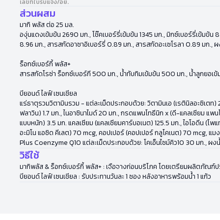
เลขที่ใบรับแจ้ง/อย.
ส่วนผสม
มากิ พลัส ต่อ 25 มล.
องุ่นแดงเข้มข้น 2690 มก., โช๊คเบอร์รี่เข้มข้น 1345 มก., มิกซ์เบอร์รี่เข้
8.96 มก., สารสกัดอาซาอิเบอร์รี่ 0.89 มก., สารสกัดอะเซโรลา 0.89 มก., ผ
ร็อกซ์เบอร์กี้ พลัส+
สารสกัดโรซ่า ร็อกซ์เบอร์กี 500 มก., น้ำทับทิมเข้มข้น 500 มก., น้ำลูกยอเข
บียอนด์ ไลฟ์ เซนเชียล
แร่ธาตุรวมวิตามินรวม - แต่ละเม็ดประกอบด้วย: วิตามินเอ (เรตินิลอะซิเตท) 2,
ฟลาวิน) 1.7 มก., ไนอาซินาไมด์ 20 มก., กรดแพนโทธีนิก x (ดี-แคลเซียม แพนโ
แบบหนัก) 3.5 มก. แคลเซียม (แคลเซียมคาร์บอเนต) 125.5 มก., ไอโอดีน (โพแทสเซ
อะมิโน แอซิด คีเลต) 70 mcg, คอปเปอร์ (คอปเปอร์ กลูโคเนต) 70 mcg, แมง
Plus Coenzyme Q10 แต่ละเม็ดประกอบด้วย: โคเอ็นไซม์คิว10 30 มก., ผงน้
วิธีใช้
มากิพลัส & ร็อกซ์เบอร์กี้ พลัส+ : เจือจางก่อนบริโภค โดยเตรียมผลิตภัณฑ์
บียอนด์ ไลฟ์ เซนเชียล : รับประทานวันละ 1 ซอง หลังอาหารพร้อมน้ำ 1 แก้ว