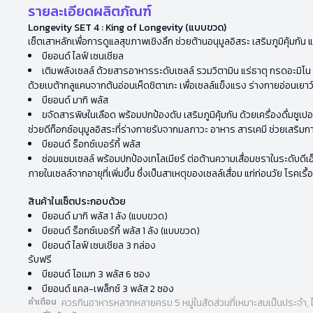
รายละเอียดผลิตภัณฑ์
Longevity SET 4 : King of Longevity (แบบขวด)
เซ็ตเสาหลักเพื่อการดูแลสุขภาพเชิงลึก ช่วยต้านอนุมูลอิสระ เสริมภูมิคุ้ม
บียอนด์ ไลฟ์ เซนเชียล
เติมพลังเซลล์ ด้วยสารอาหารระดับเซลล์ รวมวิตามิน แร่ธาตุ กรดอะมิโน
ด้วยเบต้ากลูแคนจากต้นอ่อนเห็ดชิตาเกะ เพื่อเซลล์แข็งแรง ร่างกายอ่อนเยาว
บียอนด์ มากิ พลัส
ขจัดสารพิษในเลือด พร้อมปกป้องตับ เสริมภูมิคุ้มกัน ด้วยเครื่องดื่มซูเป
ช่วยดีท็อกซ์อนุมูลอิสระที่ร่างกายรับจากมลภาวะ อาหาร สารเคมี ช่วยเสริม
บียอนด์ ร็อกซ์เบอร์กี้ พลัส
ซ่อมแซมเซลล์ พร้อมปกป้องเทโลเมียร์ ต่อต้านความเสื่อมชราในระดับดีเอ็นเ
ภายในเซลล์จากอายุที่เพิ่มขึ้น ซึ่งเป็นสาเหตุของเซลล์เสื่อม แก่ก่อนวัย โรคเร
สินค้าในเซ็ตประกอบด้วย
บียอนด์ มากิ พลัส 1 ลัง (แบบขวด)
บียอนด์ ร็อกซ์เบอร์กี้ พลัส 1 ลัง (แบบขวด)
บียอนด์ ไลฟ์ เซนเชียล 3 กล่อง
รับฟรี
บียอนด์ โอเมก 3 พลัส 6 ซอง
บียอนด์ แคล-เพล็กซ์ 3 พลัส 2 ซอง
คำเตือน
ควรกินอาหารหลากหลายครบ 5 หมู่ในสัดส่วนที่เหมาะสมเป็นประจำ, 