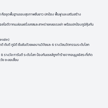
g) คือชุดพื้นฐานของสุขภาพยืนยาว ปกป้อง ฟื้นฟู และเสริมสร้าง
เอสโอดีจากเมล่อนฝรั่งเศสและสาหร่ายคลอเรลล่า พร้อมปกป้องภูมิคุ้มกัน
inidin)
ดี ตับดี ภูมิดี ยืนยันด้วยผลงานวิจัยและ 6 รางวัลนวัตกรรมระดับโลก
 8 รางวัล การันตี ระดับโลก ป้องกันเซลล์ถูกทำร้ายจากอนุมูลอิสระที่เกิด
อวัย ชะลอเสื่อม