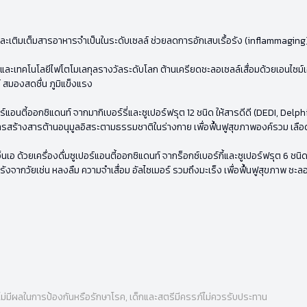
กัน และเติมเต็มสารอาหารจำเป็นในระดับเซลล์ ช่วยลดการอักเสบเรื้อรัง (inflammagin
 และเทคโนโลยีไฟโตโมเลกุลรางวัลระดับโลก ต้านเครียดชะลอเซลล์เสื่อมด้วยเอนไซม์
์ สมองสดชื่น ภูมิแข็งแรง
อร์แอนตี้ออกซิแดนท์ จากมากิเบอร์รี่และซูเปอร์ฟรุต 12 ชนิด ให้สารดีดี (DEDI, Delph
การสร้างสารต้านอนุมูลอิสระตามธรรมชาติในร่างกาย เพื่อฟื้นฟูสุขภาพองค์รวม เลือด
อ ด้วยเครื่องดื่มซูเปอร์แอนตี้ออกซิแดนท์ จากร็อกซ์เบอร์กี้และซูเปอร์ฟรุต 6 ชนิด
ื้อรังจากวัยเช่น หลงลืม ความจำเสื่อม อัลไซเมอร์ รวมถึงมะเร็ง เพื่อฟื้นฟูสุขภาพ ชะล
ไม่มีผลในการป้องกันหรือรักษาโรค, เด็กและสตรีมีครรภ์ไม่ควรรับประทาน