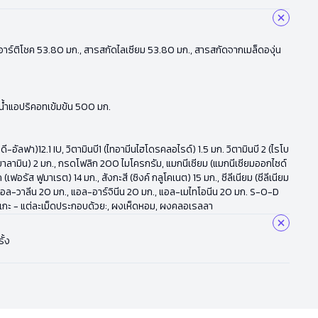
ัดใบอาร์ติโชค 53.80 มก., สารสกัดไลเซียม 53.80 มก., สารสกัดจากเมล็ดองุ่น
, น้ำแอปริคอทเข้มข้น 500 มก.
-อัลฟา)12.1 IU, วิตามินบี1 (ไทอามีนไฮโดรคลอไรด์) 1.5 มก. วิตามินบี 2 (ไรโบ
โคบาลามิน) 2 มก., กรดโฟลิก 200 ไมโครกรัม, แมกนีเซียม (แมกนีเซียมออกไซด์
รัส ฟูมาเรต) 14 มก., สังกะสี (ซิงค์ กลูโคเนต) 15 มก., ซีลีเนียม (ซีลีเนียม
 แอล-วาลีน 20 มก., แอล-อาร์จินีน 20 มก., แอล-เมไทโอนีน 20 มก. S-O-D
าเกะ - แต่ละเม็ดประกอบด้วย:, ผงเห็ดหอม, ผงคลอเรลลา
ั้ง