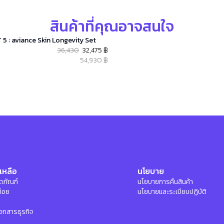
สินค้าที่คุณอาจสนใจ
 5 : aviance Skin Longevity Set
36,430
32,475 ฿
54,930 ฿
เหลือ
นโยบาย
ลิตภัณฑ์
นโยบายการคืนสินค้า
บ่อย
นโยบายและระเบียบปฏิบัติ
อกสารธุรกิจ