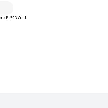
มูลค่า ฿1,500 ขึ้นไป