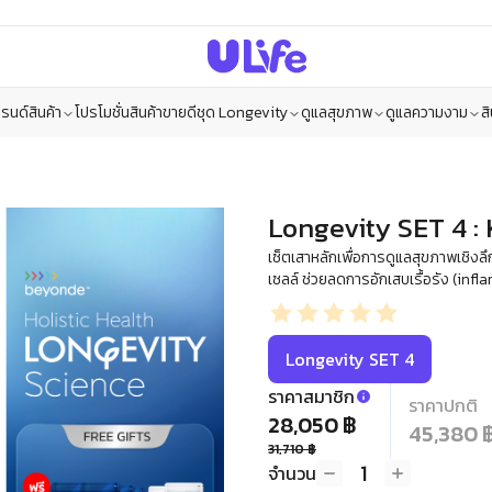
รนด์สินค้า
โปรโมชั่น
สินค้าขายดี
ชุด Longevity
ดูแลสุขภาพ
ดูแลความงาม
ส
Longevity SET 4 :
เซ็ตเสาหลักเพื่อการดูแลสุขภาพเชิงลึก
เซลล์ ช่วยลดการอักเสบเรื้อรัง (inf
Longevity SET 4
ราคาสมาชิก
ราคาปกติ
28,050 ฿
45,380 
31,710 ฿
1
จำนวน