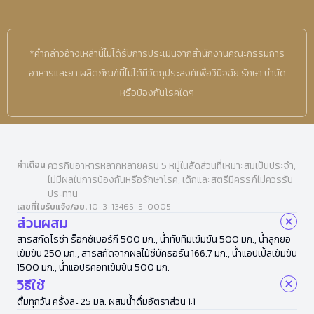
*คำกล่าวอ้างเหล่านี้ไม่ได้รับการประเมินจากสำนักงานคณะกรรมการ
อาหารและยา ผลิตภัณฑ์นี้ไม่ได้มีวัตถุประสงค์เพื่อวินิจฉัย รักษา บำบัด
หรือป้องกันโรคใดๆ
คำเตือน
ควรกินอาหารหลากหลายครบ 5 หมู่ในสัดส่วนที่เหมาะสมเป็นประจำ,
ไม่มีผลในการป้องกันหรือรักษาโรค, เด็กและสตรีมีครรภ์ไม่ควรรับ
ประทาน
เลขที่ใบรับแจ้ง/อย.
10-3-13465-5-0005
ส่วนผสม
สารสกัดโรซ่า ร็อกซ์เบอร์กี 500 มก., น้ำทับทิมเข้มข้น 500 มก., น้ำลูกยอ
เข้มข้น 250 มก., สารสกัดจากผลไม้ซีบัคธอร์น 166.7 มก., น้ำแอปเปิ้ลเข้มข้น
1500 มก., น้ำแอปริคอทเข้มข้น 500 มก.
วิธีใช้
ดื่มทุกวัน ครั้งละ 25 มล. ผสมน้ำดื่มอัตราส่วน 1:1