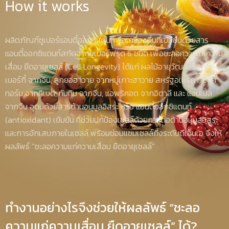
How it works
ผลิตภัณฑ์ซูเปอร์แอนตี้ออกซิแดนท์ คือเครื่องดื่มที่เข้มข้นด้วยสาร
แอนตี้ออกซิแดนท์สกัดจากซูเปอร์ฟรุต 6 ชนิด เพื่อชะลอความแก่ความ
เสื่อม ยืดอายุเซลล์ (Cell Longevity) ได้แก่ ผลไม้อายุวัฒนะ ร็อกซ์
เบอร์กี้ จากจีน, ลูกยอฮาวาย จากหมู่เกาะฮาวาย สหรัฐอเมริกา, ซีบัค
ทอร์น จากทิเบต, ทับทิม จากจีน, แอพริคอต จากอิตาลี และ แอปเปิ้ล
จากจีน อุดมด้วยสารต้านอนุมูลอิสระ หรือ แอนตี้ออกซิแดนท์
(antioxidant) เข้มข้น ที่ช่วยปกป้องเซลล์ด้วยการต่อต้านอนุมูลอิสระ
และการอักเสบภายในเซลล์ พร้อมซ่อมแซมเซลล์ถึงระดับดีเอ็นเอ จึงให้
ผลลัพธ์ “ชะลอความแก่ความเสื่อม ยืดอายุเซลล์”
ทำงานอย่างไรจึงช่วยให้ผลลัพธ์ “ชะลอ
ความแก่ความเสื่อม ยืดอายุเซลล์” ได้?