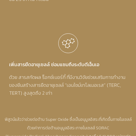
เพิ่มสารยืดอายุเซลล์ ซ่อมแซมถึงระดับดีเอ็นเอ
ด้วย สารสกัดผล ร็อกซ์เบอร์กี้ ที่มีงานวิจัยช่วยเสริมการทำงาน
ของยีนสร้างสารยืดอายุเซลล์ “เอนไซม์เทโลเมอเรส” (TERC,
TERT) สูงสุดถึง 2 เท่า
พิสูจน์แล้วว่าช่วยต่อต้าน Super Oxide ซึ่งเป็นอนุมูลอิสระที่เกิดขึ้นภายในเซลล์
ด้วยค่าการต่อต้านอนุมูลอิสระภายในเซลล์ SORAC