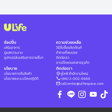
ช้อปปิ้ง
ความช่วยเหลือ
เสริมอาหาร
วิธีสั่งซื้อผลิตภัณฑ์
ดูแลความงาม
คำถามที่พบบ่อย
อุปกรณ์ส่งเสริมการขายอื่นๆ
ติดต่อเรา
ดาวน์โหลดเอกสารธุรกิจ
นโยบาย
ติดต่อเรา
location_on
นโยบายการคืนสินค้า
ยูไลฟ์ สำนักงานใหญ่
phone
นโยบายและระเบียบปฏิบัติ
+(66) 2-002-8888
mail
callcenter@ulifespace.com