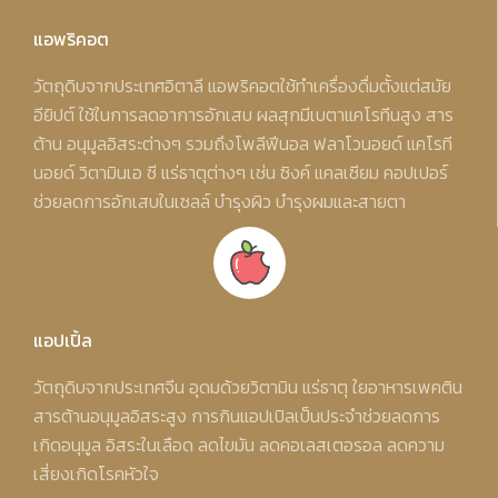
แอพริคอต
วัตถุดิบจากประเทศอิตาลี แอพริคอตใช้ทำเครื่องดื่มตั้งแต่สมัย
อียิปต์ ใช้ในการลดอาการอักเสบ ผลสุกมีเบตาแคโรทีนสูง สาร
ต้าน อนุมูลอิสระต่างๆ รวมถึงโพลีฟีนอล ฟลาโวนอยด์ แคโรที
นอยด์ วิตามินเอ ซี แร่ธาตุต่างๆ เช่น ซิงค์ แคลเซียม คอปเปอร์
ช่วยลดการอักเสบในเซลล์ บํารุงผิว บํารุงผมและสายตา
แอปเปิ้ล
วัตถุดิบจากประเทศจีน อุดมด้วยวิตามิน แร่ธาตุ ใยอาหารเพคติน
สารต้านอนุมูลอิสระสูง การกินแอปเปิลเป็นประจำช่วยลดการ
เกิดอนุมูล อิสระในเลือด ลดไขมัน ลดคอเลสเตอรอล ลดความ
เสี่ยงเกิดโรคหัวใจ