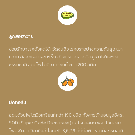
ลูกยอฮาวาย
ช่วยรักษาโรคตั้งแต่ไข้หวัดจนถึงโรคชราอย่างความดันสูง เบา
หวาน ข้ออักเสบและมะเร็ง ด้วยแร่ธาตุจากดินภูเขาไฟและปุ๋ย
ธรรมชาติ อุดมไฟโตนิว เทรียนท์ กว่า 200 ชนิด
มัคทอร์น
อุดมด้วยไฟโตนิวเทรียนท์กว่า 190 ชนิด ทั้งสารต้านอนุมูลอิสระ
SOD (Super Oxide Dismutase) แคโรทีนอยด์ ฟลาโวนอยด์
โพลีฟีนอล วิตามินซี โอเมก้า 3,6,7,9 ที่ดีต่อผิว รวมทั้งกรดอะมิ