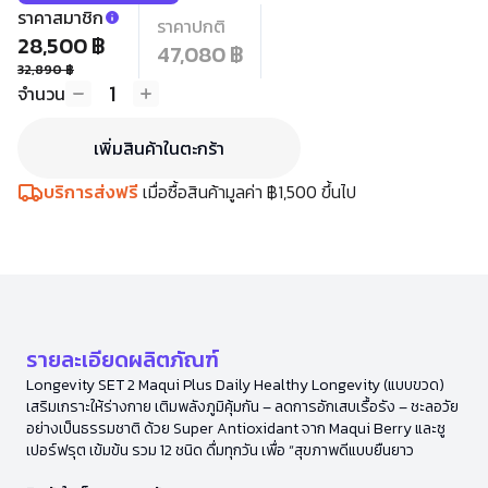
ราคาสมาชิก
ราคาปกติ
28,500 ฿
47,080 ฿
32,890 ฿
1
จำนวน
เพิ่มสินค้าในตะกร้า
บริการส่งฟรี
เมื่อซื้อสินค้ามูลค่า ฿1,500 ขึ้นไป
รายละเอียดผลิตภัณฑ์
Longevity SET 2 Maqui Plus Daily Healthy Longevity (แบบขวด)
เสริมเกราะให้ร่างกาย เติมพลังภูมิคุ้มกัน – ลดการอักเสบเรื้อรัง – ชะลอวัย
อย่างเป็นธรรมชาติ ด้วย Super Antioxidant จาก Maqui Berry และซู
เปอร์ฟรุต เข้มข้น รวม 12 ชนิด ดื่มทุกวัน เพื่อ “สุขภาพดีแบบยืนยาว