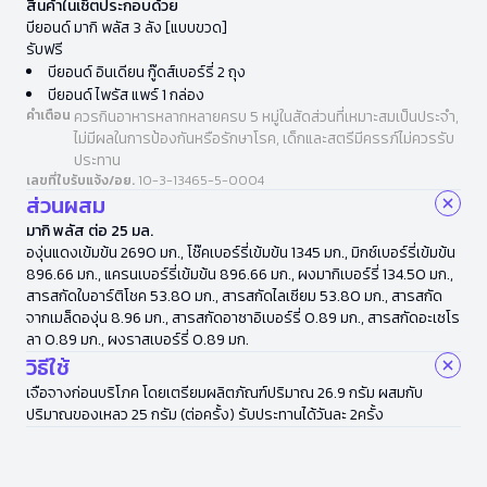
สินค้าในเซ็ตประกอบด้วย
บียอนด์ มากิ พลัส 3 ลัง [แบบขวด]
รับฟรี
บียอนด์ อินเดียน กู๊ดส์เบอร์รี่ 2 ถุง
บียอนด์ ไพรัส แพร์ 1 กล่อง
คำเตือน
ควรกินอาหารหลากหลายครบ 5 หมู่ในสัดส่วนที่เหมาะสมเป็นประจำ,
ไม่มีผลในการป้องกันหรือรักษาโรค, เด็กและสตรีมีครรภ์ไม่ควรรับ
ประทาน
เลขที่ใบรับแจ้ง/อย.
10-3-13465-5-0004
ส่วนผสม
มากิ พลัส ต่อ 25 มล.
องุ่นแดงเข้มข้น 2690 มก., โช๊คเบอร์รี่เข้มข้น 1345 มก., มิกซ์เบอร์รี่เข้มข้น
896.66 มก., แครนเบอร์รี่เข้มข้น 896.66 มก., ผงมากิเบอร์รี่ 134.50 มก.,
สารสกัดใบอาร์ติโชค 53.80 มก., สารสกัดไลเซียม 53.80 มก., สารสกัด
จากเมล็ดองุ่น 8.96 มก., สารสกัดอาซาอิเบอร์รี่ 0.89 มก., สารสกัดอะเซโร
ลา 0.89 มก., ผงราสเบอร์รี่ 0.89 มก.
วิธีใช้
เจือจางก่อนบริโภค โดยเตรียมผลิตภัณฑ์ปริมาณ 26.9 กรัม ผสมกับ
ปริมาณของเหลว 25 กรัม (ต่อครั้ง) รับประทานได้วันละ 2ครั้ง