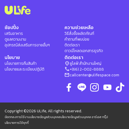
ช้อปปิ้ง
ความช่วยเหลือ
เสริมอาหาร
วิธีสั่งซื้อผลิตภัณฑ์
ดูแลความงาม
คำถามที่พบบ่อย
อุปกรณ์ส่งเสริมการขายอื่นๆ
ติดต่อเรา
ดาวน์โหลดเอกสารธุรกิจ
นโยบาย
ติดต่อเรา
location_on
นโยบายการคืนสินค้า
ยูไลฟ์ สำนักงานใหญ่
phone
นโยบายและระเบียบปฏิบัติ
+(66) 2-002-8888
mail
callcenter@ulifespace.com
Copyright ©2026 ULife, All rights reserved.
ข้อตกลงการใช้งาน
นโยบายข้อมูลส่วนบุคคล
นโยบายข้อมูลส่วนบุคคล อาร์เอส กรุ๊ป
นโยบายการใช้คุกกี้