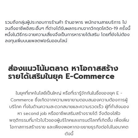
รวมถึงกลุ่มผู้ประกอบการร้านค้า ร้านอาหาร พนักงานสายบริการ ไป
จนถึงอาชีพอิสระอื่นๆ ที่ต่างได้รับผลกระทบจากวิกฤตโควิด-19 ครั้งนี้
หนึ่งในวิธีกระจายความเสี่ยงจึงเป็นการหารายได้เสริม โดยที่ยังไม่ต้อง
ลงทุนเพิ่มบนแพลตฟอร์มออนไลน์
ส่องแนวโน้มตลาด หาโอกาสสร้าง
รายได้เสริมในยุค E-Commerce
ในยุคที่เทคโนโลยีเป็นใหญ่ หรือที่เรารู้จักกันในชื่อของยุค E -
Commerce ซึ่งเกิดจากความพยายามตอบสนองความต้องการผู้
บริโภค ทั้งในด้านความสะดวกสบายและความรวดเร็ว ผู้ที่กำลังมอง
หา second job หรืออาชีพเสริมสร้างรายได้ จึงต้องใส่ใจ
พฤติกรรมที่มาไวไปไวของผู้บริโภคและเทรนด์โลกที่เกิดขึ้น เพื่อเพิ่ม
โอกาสการสร้างราย และเพียงพอหากจะขยายธุรกิจต่อไปในอนาคต
ดังนี้