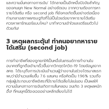
และความมั่นคงทางการเงิน’ ได้กลายเป็นอีกหนึ่งปัจจัยสำคัญ
เปิด
ของคนยุค New Normal อย่างชัดเจน จากความต้องการหา
โอกาส
รายได้เสริม หรือ second job ที่ยังคงเกิดขึ้นอย่างต่อเนื่อง
สร้าง
ท่ามกลางสภาพเศรษฐกิจที่ไม่เป็นใจแต่อยากหารายได้เสริม
รายได้
ควรหาพาร์ทเนอร์แบบไหน? มาทำความเข้าใจและเตรียมตัวไป
กับ
ด้วยกัน!
แผน
3 เหตุผลกระตุ้น! ทำคนอยากหาราย
ธุรกิจ
ไลฟ์
ได้เสริม (second job)
แม็ก
พลัส
การทำอาชีพที่สองถูกยกให้เป็นหนึ่งในเทรนด์การทำงานใน
อนาคตที่ถูกดึงเข้ามาเร็วขึ้นจากวิกฤตโควิด-19 โดยข้อมูลจาก
สคช. ได้ระบุถึงการประเมินจำนวนผู้ว่างงานในช่วงไตรมาสแรก
L
Facebook
พบว่ามีจำนวนเพิ่มขึ้น 7.6 แสนคน หรือคิดเป็น 1.96% รวมถึง
กลุ่มผู้ประกอบอาชีพอิสระที่มีรายได้เฉลี่ยไม่แน่นอน เป็นผลให้
ความมั่นคงทางการเงินเกิดการสั่นคลอน จนเกิด 3 เหตุผลหนัก
อึ้ง! ที่คนยุคนี้ต้องเจออย่างหลีกเลี่ยงไม่ได้