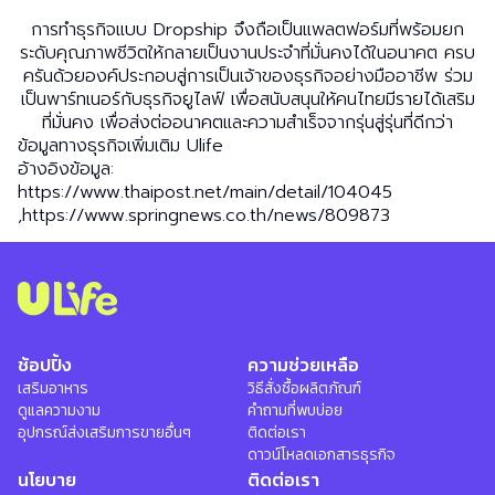
การทำธุรกิจแบบ Dropship จึงถือเป็นแพลตฟอร์มที่พร้อมยก
ระดับคุณภาพชีวิตให้กลายเป็นงานประจำที่มั่นคงได้ในอนาคต ครบ
ครันด้วยองค์ประกอบสู่การเป็นเจ้าของธุรกิจอย่างมืออาชีพ ร่วม
เป็นพาร์ทเนอร์กับธุรกิจยูไลฟ์ เพื่อสนับสนุนให้คนไทยมีรายได้เสริม
ที่มั่นคง เพื่อส่งต่ออนาคตและความสำเร็จจากรุ่นสู่รุ่นที่ดีกว่า
ข้อมูลทางธุรกิจเพิ่มเติม Ulife
อ้างอิงข้อมูล:
https://www.thaipost.net/main/detail/104045
,https://www.springnews.co.th/news/809873
ช้อปปิ้ง
ความช่วยเหลือ
เสริมอาหาร
วิธีสั่งซื้อผลิตภัณฑ์
ดูแลความงาม
คำถามที่พบบ่อย
อุปกรณ์ส่งเสริมการขายอื่นๆ
ติดต่อเรา
ดาวน์โหลดเอกสารธุรกิจ
นโยบาย
ติดต่อเรา