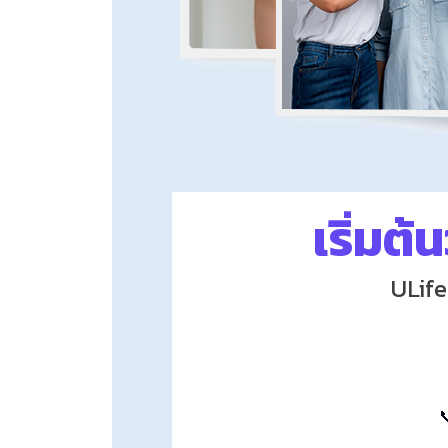
เริ่มต้
ULif
