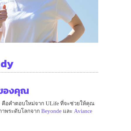
ให้
เพื่อน
เพื่อ
เปิด
โอกาส
สร้าง
รายได้
กับ
แผน
ddy
ธุรกิจ
ไลฟ์
แม็ก
พลัส
ืนของคุณ
L
y
คือคำตอบใหม่จาก
ULife
ที่จะช่วยให้คุณ
Facebook
สุขภาพระดับโลกจาก
Beyonde
และ
Aviance