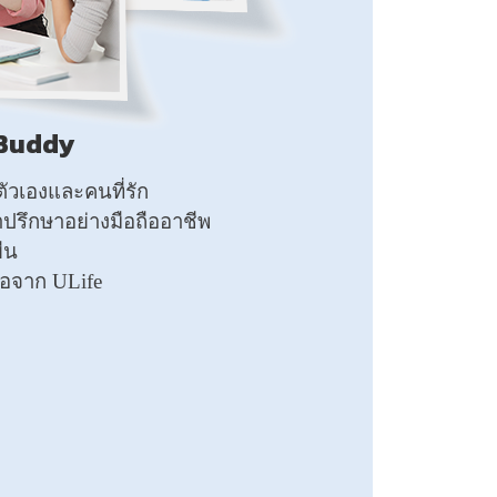
 Buddy
วเองและคนที่รัก
ปรึกษาอย่างมือถืออาชีพ
ืน
มือจาก ULife