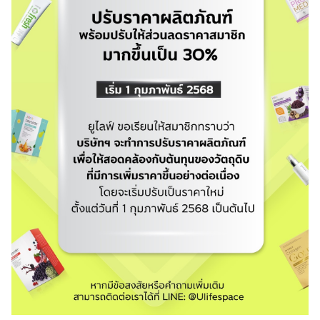
เปิด
โอกาส
สร้าง
รายได้
กับ
แผน
ธุรกิจ
ไลฟ์
แม็ก
พลัส
L
Facebook