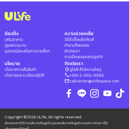
ช้อปปิ้ง
ความช่วยเหลือ
เสริมอาหาร
วิธีสั่งซื้อผลิตภัณฑ์
ดูแลความงาม
คำถามที่พบบ่อย
อุปกรณ์ส่งเสริมการขายอื่นๆ
ติดต่อเรา
ดาวน์โหลดเอกสารธุรกิจ
นโยบาย
ติดต่อเรา
location_on
นโยบายการคืนสินค้า
ยูไลฟ์ สำนักงานใหญ่
phone
นโยบายและระเบียบปฏิบัติ
+(66) 2-002-8888
mail
callcenter@ulifespace.com
Copyright ©2026 ULife, All rights reserved.
ข้อตกลงการใช้งาน
นโยบายข้อมูลส่วนบุคคล
นโยบายข้อมูลส่วนบุคคล อาร์เอส กรุ๊ป
นโยบายการใช้คุกกี้