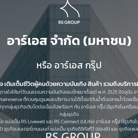
บันดาลใจให้แก่วัฒนธรรมความบันเทิงของไทยมาตั้งแต่ พ.ศ. 2525 ปัจจุบัน อา
ainmerce ที่ควบคุมดูแลและบริหารงานได้ตั้งแต่ต้นน้ำถึงปลายน้ำโดยเชื
ห้ทุกกลุ่มธุรกิจเติบโตต่อเนื่องไปพร้อมๆ กัน อาร์เอส กรุ๊ป มีธุรกิจในเค
กลุ่มธุรกิจ
ิร์ซ แบ่งเป็น RS Livewell และ RS Connect (ULife) อาร์เอส กรุ๊ป มีธุรกิจ
2) ธุรกิจเอนเตอร์เทนเมนต์ แบ่งเป็น ธุรกิจดิจิทัลทีวี (ช่อง8) และ ธุรกิจเพ