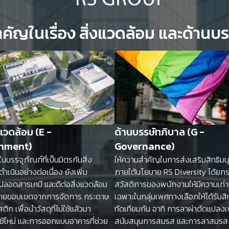
งแวดล้อม (E -
ด้านบรรษัทภิบาล (G -
nment)
Governance)
นบรรจุภัณฑ์ที่เป็นมิตรกับสิ่ง
ให้ความสำคัญในการส่งเสริมสิทธิม
ดำเนินอย่างต่อเนื่อง ยังเพิ่ม
ภายใต้นโยบาย RS Diversity ได้ยกร
ลอดสารเคมี และดีต่อสิ่งแวดล้อม
สวัสดิการของพนักงานให้มีความเท่า
ายขอบเขตจากการจัดการ กระดาษ
เฉพาะในกลุ่มเพศทางเลือกให้ได้รับสิ
ิก เพื่อนำวัสดุที่ไม่ใช้แล้วมา
ทัดเทียมกัน อาทิ การลาผ่าตัดแปลงเ
ใช้ใหม่ และการออกแบบอาคารที่ช่วย
สนับสนุนการสมรส และการลาสมรส เ