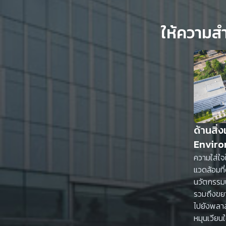
ด้านสิ่
Enviro
ความใส่ใจใ
แวดล้อมที่
นวัตกรรมป
รวมถึงขย
ไปยังพลาสต
หมุนเวียน