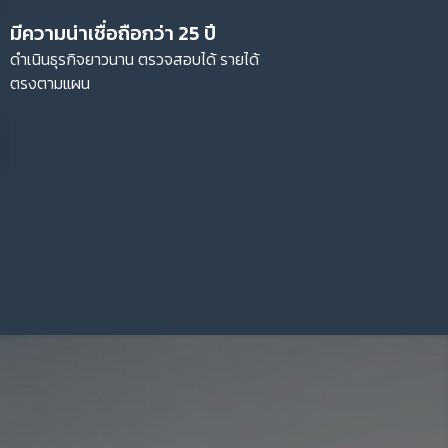
ให้
เพื่อน
เพื่อ
ดำเนินธุรกิจยาวนาน ตรวจสอบได้ รายได้
เปิด
โอกาส
สร้าง
รายได้
กับ
แผน
ธุรกิจ
ไลฟ์
แม็ก
พลัส
L
Facebook