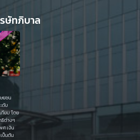
นุษยชน
ะดับ
เทียม โดย
ทธิต่างๆ
พศ เงิน
ป็นต้น