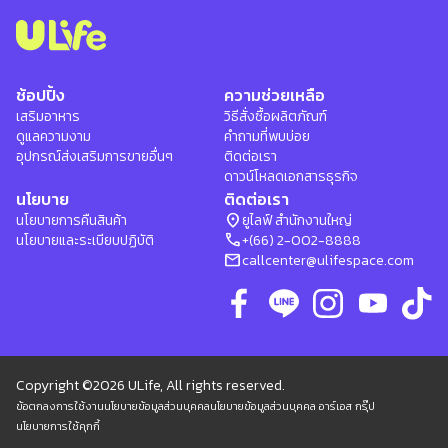
ช้อปปิ้ง
ความช่วยเหลือ
เสริมอาหาร
วิธีสั่งซื้อผลิตภัณฑ์
ดูแลความงาม
คำถามที่พบบ่อย
อุปกรณ์ส่งเสริมการขายอื่นๆ
ติดต่อเรา
ดาวน์โหลดเอกสารธุรกิจ
นโยบาย
ติดต่อเรา
location_on
นโยบายการคืนสินค้า
ยูไลฟ์ สำนักงานใหญ่
phone
นโยบายและระเบียบปฏิบัติ
+(66) 2-002-8888
mail
callcenter@ulifespace.com
Copyright ©2026 ULife, All rights reserved.
ข้อตกลงการใช้งาน
นโยบายข้อมูลส่วนบุคคล
นโยบายข้อมูลส่วนบุคคล อาร์เอส กรุ๊ป
นโยบายการใช้คุกกี้