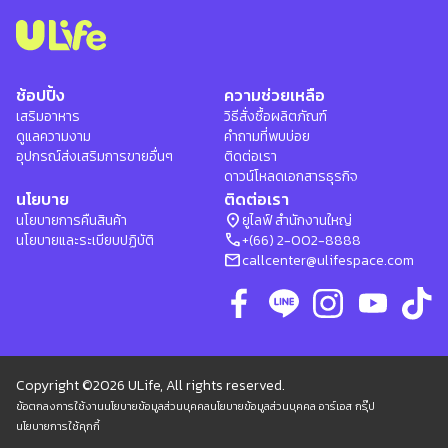
ช้อปปิ้ง
ความช่วยเหลือ
เสริมอาหาร
วิธีสั่งซื้อผลิตภัณฑ์
ดูแลความงาม
คำถามที่พบบ่อย
อุปกรณ์ส่งเสริมการขายอื่นๆ
ติดต่อเรา
ดาวน์โหลดเอกสารธุรกิจ
นโยบาย
ติดต่อเรา
location_on
นโยบายการคืนสินค้า
ยูไลฟ์ สำนักงานใหญ่
phone
นโยบายและระเบียบปฏิบัติ
+(66) 2-002-8888
mail
callcenter@ulifespace.com
Copyright ©2026 ULife, All rights reserved.
ข้อตกลงการใช้งาน
นโยบายข้อมูลส่วนบุคคล
นโยบายข้อมูลส่วนบุคคล อาร์เอส กรุ๊ป
นโยบายการใช้คุกกี้