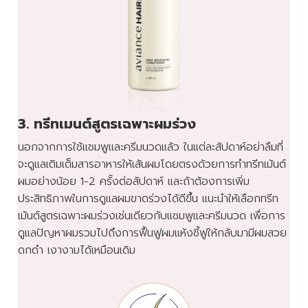
3. ทรีทเมนต์สูตรเฉพาะผมร่วง
นอกจากการใช้แชมพูและครีมนวดแล้ว ในแต่ละสัปดาห์อย่าลืมที่
จะดูแลเติมเต็มสารอาหารให้เส้นผมโดยตรงด้วยการทำทรีทเม้นต์
ผมอย่างน้อย 1-2 ครั้งต่อสัปดาห์ และถ้าต้องการเพิ่ม
ประสิทธิภาพในการดูแลผมขาดร่วงได้ดีขึ้น แนะนำให้เลือกทรีท
เม้นต์สูตรเฉพาะผมร่วงเช่นเดียวกับแชมพูและครีมนวด เพื่อการ
ดูแลปัญหาผมรวมไปถึงการฟื้นฟูผมแห้งชี้ฟูให้กลับมามีผมสวย
ดกดำ เงางามได้เหมือนเดิม