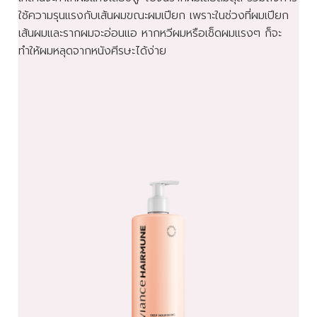
ใช้ความรุนแรงกับเส้นผมขณะผมเปียก เพราะในช่วงที่ผมเปียก
เส้นผมและรากผมจะอ่อนแอ หากหวีผมหรือเช็ดผมแรงๆ ก็จะ
ทำให้ผมหลุดจากหนังศีรษะได้ง่าย