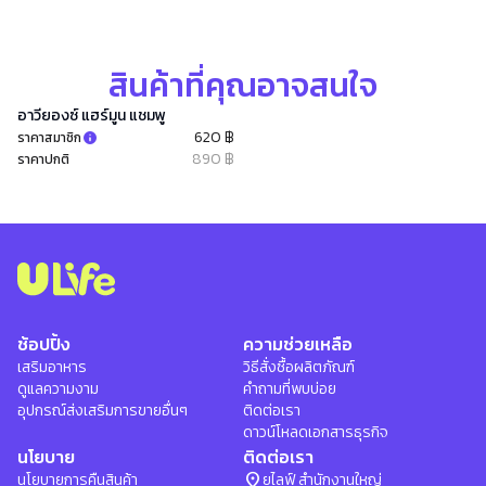
สินค้าที่คุณอาจสนใจ
อาวียองซ์ แฮร์มูน แชมพู
620 ฿
ราคาสมาชิก
890 ฿
ราคาปกติ
ช้อปปิ้ง
ความช่วยเหลือ
เสริมอาหาร
วิธีสั่งซื้อผลิตภัณฑ์
ดูแลความงาม
คำถามที่พบบ่อย
อุปกรณ์ส่งเสริมการขายอื่นๆ
ติดต่อเรา
ดาวน์โหลดเอกสารธุรกิจ
นโยบาย
ติดต่อเรา
location_on
นโยบายการคืนสินค้า
ยูไลฟ์ สำนักงานใหญ่