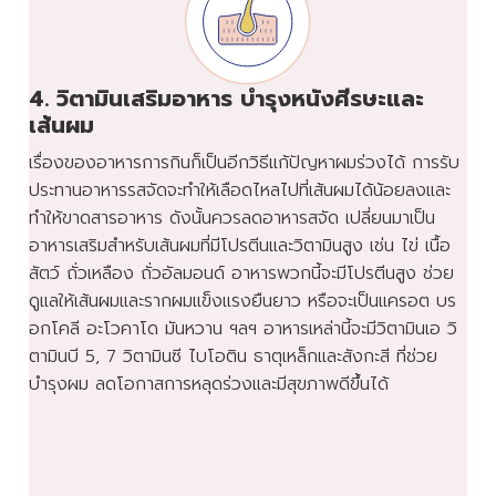
4. วิตามินเสริมอาหาร บำรุงหนังศีรษะและ
เส้นผม
เรื่องของอาหารการกินก็เป็นอีกวิธีแก้ปัญหาผมร่วงได้ การรับ
ประทานอาหารรสจัดจะทำให้เลือดไหลไปที่เส้นผมได้น้อยลงและ
ทำให้ขาดสารอาหาร ดังนั้นควรลดอาหารสจัด เปลี่ยนมาเป็น
อาหารเสริมสำหรับเส้นผมที่มีโปรตีนและวิตามินสูง เช่น ไข่ เนื้อ
สัตว์ ถั่วเหลือง ถั่วอัลมอนด์ อาหารพวกนี้จะมีโปรตีนสูง ช่วย
ดูแลให้เส้นผมและรากผมแข็งแรงยืนยาว หรือจะเป็นแครอต บร
อกโคลี อะโวคาโด มันหวาน ฯลฯ อาหารเหล่านี้จะมีวิตามินเอ วิ
ตามินบี 5, 7 วิตามินซี ไบโอติน ธาตุเหล็กและสังกะสี ที่ช่วย
บำรุงผม ลดโอกาสการหลุดร่วงและมีสุขภาพดีขึ้นได้