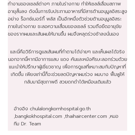
ทำงานของเซลล์ต่างๆ ภายในร่างกาย ทำให้เซลล์เสื่อมสภาพ
อายุสั้นลง ดังนั้นการรับประทานอาหารที่มีสารต้านอนุมูลอิสระสูง
อย่าง ร็อกซ์เบอร์กี้ พลัส เป็นอีกหนึ่งตัวช่วยต้านอนุมูลอิสระ
ภายในร่างกาย ชะลอความเสื่อมของเซลล์ รวมถึงยืดอายุขัย
ของรากผมและเส้นผมให้นานขึ้น ผมจึงหลุดร่วงช้าลงนั่นเอง
และนี่คือวิธีการดูแลเส้นผมที่ทำตามได้ง่ายๆ และเห็นผลได้จริง
นอกจากนี้หากมีอาการแสบ แดง คันและหนังศีรษะลอกร่วมด้วย
แนะนำให้ปรึกษาผู้เชี่ยวชาญ เพื่อการดูแลที่เหมาะสมกับปัญหาที่
เกิดขึ้น เพียงเท่านี้ก็จะช่วยลดปัญหาผมร่วง ผมบาง ฟื้นฟูให้
กลับมามีสุขภาพดี สวยดกดำได้เหมือนเดิมแล้ว
อ้างอิง chulalongkornhospital.go.th
,bangkokhospital.com ,thaihaircenter.com ,หมอ
ทีม Dr. Team