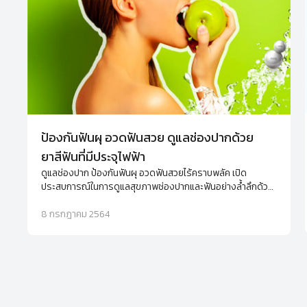
ป้องกันฟันผุ อวดฟันสวย ดูแลช่องปากด้วย
ยาสีฟันที่มีประจุไฟฟ้า
ดูแลช่องปาก ป้องกันฟันผุ อวดฟันสวยไร้คราบพลัค เปิด
ประสบการณ์ในการดูแลสุขภาพช่องปากและฟันอย่างล้ำลึกด้วย
นวัตกรรม Aquanized ที่อยู่ในยาสีฟัน ifresh ปากสะอาดได้
อย่างมั่นใจมากกว่าที่เคย
8 กรกฎาคม 2564