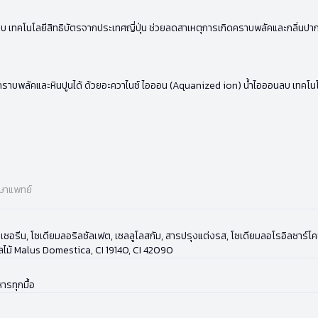
เทคโนโลยีสิทธิบัตรจากประเทศญี่ปุ่น ช่วยลดสาเหตุการเกิดคราบพลัคและกลิ่นปากได้
บพลัคและหินปูนได้ ด้วยอะควาไนซ์ ไอออน (Aquanized ion) น้ำไอออนลบ เทคโนโลย
กษาแพทย์
ิกลีเซอรีน, โซเดียมลอริลซัลเฟต, เซลลูโลสกัม, สารปรุงแต่งรส, โซเดียมลอโรอิลซาร์
ลไม้ Malus Domestica, CI 19140, CI 42090
ารทุกมื้อ