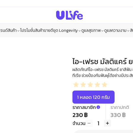
รนด์สินค้า
โปรโมชั่น
สินค้าขายดี
ชุด Longevity
ดูแลสุขภาพ
ดูแลความงาม
ส
ไอ-เฟรช มัลติแคร์ ย
ผลิตภัณฑ์ไอ-เฟรช มัลติแคร์ ยาสีฟั
ทีเรีย ช่วยป้องกันฟันผุได้อย่างมีประส
1 หลอด 120 กรัม
ราคาสมาชิก
ราคาปกติ
230 ฿
330 ฿
1
จำนวน