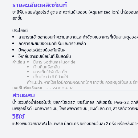
รายละเอียดผลิตภัณฑ์
ยาสีฟันผสมฟลูออไรด์ สูตร อะควาไนซ์ ไอออน (Aquanized ion) น้ำไอออนลบ 
สดชื่น
ประโยชน์:
สามารถเข้าซอกซอนทำความสะอาดและกำจัดเศษอาหารที่เป็นสาเหตุของครา
ลดการสะสมของแบคทีเรียและคราบพลัค
มีฟลูออไรด์ช่วยป้องกันฟันผุ
ให้กลิ่นชาแอปเปิ้ลมิ้นท์เย็นสดชื่น
มีสาร Sodium Fluoride
คำเตือน
ห้ามกินหรือกลืน
ควรเก็บให้พ้นมือเด็ก
เด็กต่ำกว่า 6 ปีห้ามใช้
คำแนะนำ: หากใช้แล้วมีความผิดปกติใดๆ เกิดขึ้น ควรหยุดใช้และปรึ
เลขที่ใบรับแจ้ง/อย.
11-1-6500014312
ส่วนผสม
น้ำ (รวมถึงน้ำไอออไนซ์), ซิลิกาไฮเดรต, ซอร์บิทอล, กลีเซอรีน, PEG-32, ด
มฟลูออไรด์, เมทิลพาราเบน, โพรพิลพาราเบน , ซิงค์แลคเตท, สารสกัดจากผ
วิธีใช้
แปรงฟันด้วยยาสีฟัน ไอ-เฟรช มัลติแคร์ อย่างน้อยวันละ 2 ครั้ง หรือหลังอาห