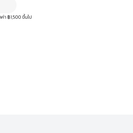
มูลค่า ฿1,500 ขึ้นไป