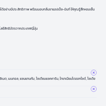
อย่างมีประสิทธิภาพ พร้อมมอบกลิ่นชาแอปเปิ้ล-มินท์ ให้คุณรู้สึกหอมเย็น
ีสิทธิบัตรจากประเทศญี่ปุ่น
โคซิเนต, เมนทอล, แซนแทนกัม, โซเดียมแซคคาริน, ไทเทเนียมไดออกไซด์, โซเดีย