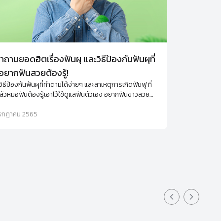
ำถามยอดฮิตเรื่องฟันผุ และวิธีป้องกันฟันผุที่
ยากฟันสวยต้องรู้!
ิธีป้องกันฟันผุที่ทำตามได้ง่ายๆ และสาเหตุการเกิดฟันฟุ ที่
ัวหมอฟันต้องรู้เอาไว้ใช้ดูแลฟันตัวเอง อยากฟันขาวสวย
ีฟันผุต้องห้ามพลาด
รกฎาคม 2565
Previous slid
Next sli