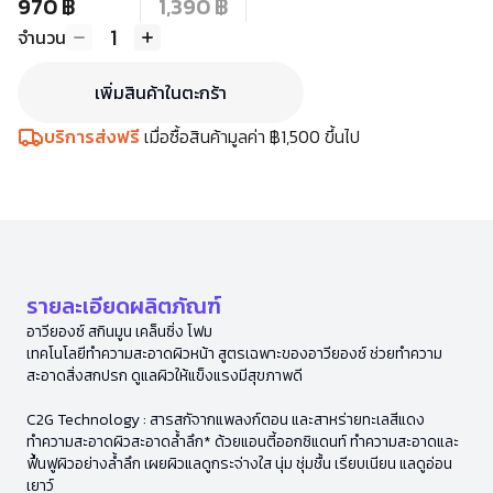
970 ฿
1,390 ฿
1
จำนวน
เพิ่มสินค้าในตะกร้า
บริการส่งฟรี
เมื่อซื้อสินค้ามูลค่า ฿1,500 ขึ้นไป
รายละเอียดผลิตภัณฑ์
อาวียองซ์ สกินมูน เคล็นซิ่ง โฟม
เทคโนโลยีทำความสะอาดผิวหน้า สูตรเฉพาะของอาวียองซ์ ช่วยทำความ
สะอาดสิ่งสกปรก ดูแลผิวให้แข็งแรงมีสุขภาพดี
C2G Technology : สารสกัจากแพลงก์ตอน และสาหร่ายทะเลสีแดง
ทำความสะอาดผิวสะอาดล้ำลึก* ด้วยแอนตี้ออกซิแดนท์ ทำความสะอาดและ
ฟื้นฟูผิวอย่างล้ำลึก เผยผิวแลดูกระจ่างใส นุ่ม ชุ่มชื้น เรียบเนียน แลดูอ่อน
เยาว์