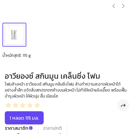
น้ำหนักสุทธิ: 115 g
อาวียองซ์ สกินมูน เคล็นซิ่ง โฟม
โฟมล้างหน้า อาวียองซ์ สกินมูน คลีนซิ่งโฟม ล้างทำความสะอาดผิวหน้าได้
อย่างล้ำลึก ขจัดสิ่งสกปรกตกค้างบนผิวหน้า ไม่ทำให้หน้าแห้งเอี๊ยด พร้อมฟื้น
บำรุงผิวหน้า ให้ผิวนุ่ม ลื่น เนียนใส
1 หลอด 115 มล.
ราคาสมาชิก
ราคาปกติ