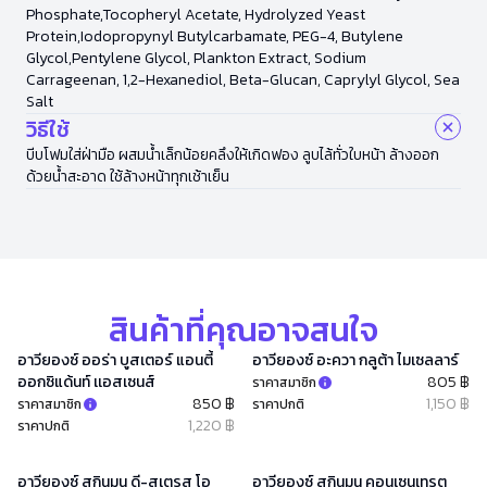
Phosphate,Tocopheryl Acetate, Hydrolyzed Yeast
Protein,Iodopropynyl Butylcarbamate, PEG-4, Butylene
Glycol,Pentylene Glycol, Plankton Extract, Sodium
Carrageenan, 1,2-Hexanediol, Beta-Glucan, Caprylyl Glycol, Sea
Salt
วิธีใช้
บีบโฟมใส่ฝ่ามือ ผสมน้ำเล็กน้อยคลึงให้เกิดฟอง ลูบไล้ทั่วใบหน้า ล้างออก
ด้วยน้ำสะอาด ใช้ล้างหน้าทุกเช้าเย็น
สินค้าที่คุณอาจสนใจ
อาวียองซ์ ออร่า บูสเตอร์ แอนตี้
อาวียองซ์ อะควา กลูต้า ไมเซลลาร์
ออกซิแด้นท์ เเอสเซนส์
805 ฿
ราคาสมาชิก
850 ฿
1,150 ฿
ราคาสมาชิก
ราคาปกติ
1,220 ฿
ราคาปกติ
อาวียองซ์ สกินมูน ดี-สเตรส โอ
อาวียองซ์ สกินมูน คอนเซนเทรต