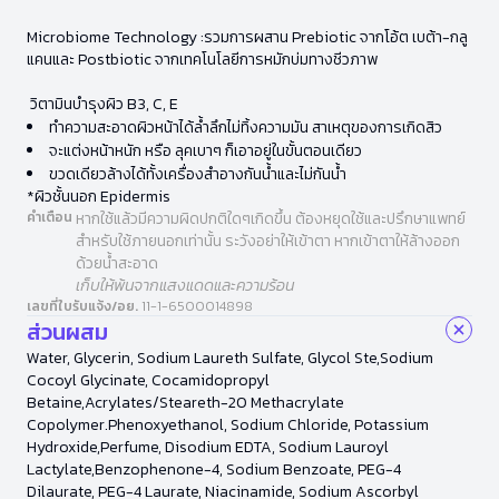
Microbiome Technology :รวมการผสาน Prebiotic จากโอ้ต เบต้า-กลู
แคนและ Postbiotic จากเทคโนโลยีการหมักบ่มทางชีวภาพ
วิตามินบำรุงผิว B3, C, E
ทำความสะอาดผิวหน้าได้ล้ำลึกไม่ทิ้งความมัน สาเหตุของการเกิดสิว
จะแต่งหน้าหนัก หรือ ลุคเบาๆ ก็เอาอยู่ในขั้นตอนเดียว
ขวดเดียวล้างได้ทั้งเครื่องสำอางกันน้ำและไม่กันน้ำ
*ผิวชั้นนอก Epidermis
คำเตือน
หากใช้แล้วมีความผิดปกติใดๆเกิดขึ้น ต้องหยุดใช้และปรึกษาแพทย์
สำหรับใช้ภายนอกเท่านั้น ระวังอย่าให้เข้าตา หากเข้าตาให้ล้างออก
ด้วยน้ำสะอาด
เก็บให้พ้นจากแสงแดดและความร้อน
เลขที่ใบรับแจ้ง/อย.
11-1-6500014898
ส่วนผสม
Water, Glycerin, Sodium Laureth Sulfate, Glycol Ste,Sodium
Cocoyl Glycinate, Cocamidopropyl
Betaine,Acrylates/Steareth-20 Methacrylate
Copolymer.Phenoxyethanol, Sodium Chloride, Potassium
Hydroxide,Perfume, Disodium EDTA, Sodium Lauroyl
Lactylate,Benzophenone-4, Sodium Benzoate, PEG-4
Dilaurate, PEG-4 Laurate, Niacinamide, Sodium Ascorbyl