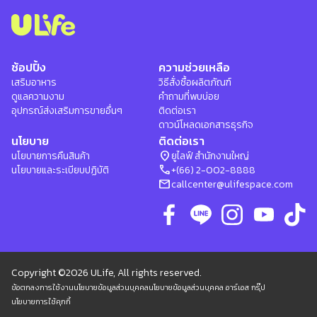
ช้อปปิ้ง
ความช่วยเหลือ
เสริมอาหาร
วิธีสั่งซื้อผลิตภัณฑ์
ดูแลความงาม
คำถามที่พบบ่อย
อุปกรณ์ส่งเสริมการขายอื่นๆ
ติดต่อเรา
ดาวน์โหลดเอกสารธุรกิจ
นโยบาย
ติดต่อเรา
location_on
นโยบายการคืนสินค้า
ยูไลฟ์ สำนักงานใหญ่
phone
นโยบายและระเบียบปฏิบัติ
+(66) 2-002-8888
mail
callcenter@ulifespace.com
Copyright ©2026 ULife, All rights reserved.
ข้อตกลงการใช้งาน
นโยบายข้อมูลส่วนบุคคล
นโยบายข้อมูลส่วนบุคคล อาร์เอส กรุ๊ป
นโยบายการใช้คุกกี้