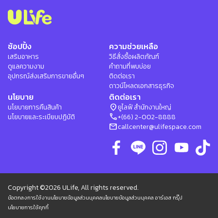
ช้อปปิ้ง
ความช่วยเหลือ
เสริมอาหาร
วิธีสั่งซื้อผลิตภัณฑ์
ดูแลความงาม
คำถามที่พบบ่อย
อุปกรณ์ส่งเสริมการขายอื่นๆ
ติดต่อเรา
ดาวน์โหลดเอกสารธุรกิจ
นโยบาย
ติดต่อเรา
location_on
นโยบายการคืนสินค้า
ยูไลฟ์ สำนักงานใหญ่
phone
นโยบายและระเบียบปฏิบัติ
+(66) 2-002-8888
mail
callcenter@ulifespace.com
Copyright ©2026 ULife, All rights reserved.
ข้อตกลงการใช้งาน
นโยบายข้อมูลส่วนบุคคล
นโยบายข้อมูลส่วนบุคคล อาร์เอส กรุ๊ป
นโยบายการใช้คุกกี้