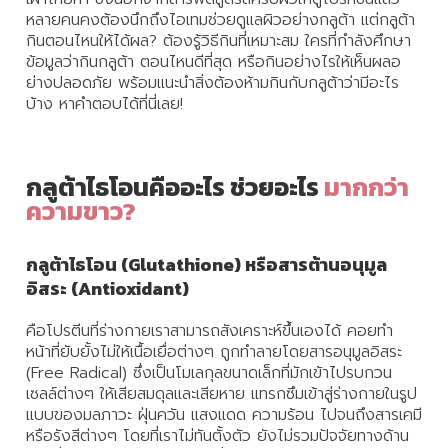
หลายคนคงต้องนึกถึงไอเทมช่วยดูแลผิวอย่างกลูต้า แต่กลูต้า
กินตอนไหนให้ได้ผล? ต้องรู้วิธีกินที่เหมาะสม ใครที่กำลังศึกษา
ข้อมูลว่ากินกลูต้า ตอนไหนดีที่สุด หรือกินอย่างไรให้เห็นผลอ
ย่างปลอดภัย พร้อมแนะนำสิ่งต้องห้ามกินกับกลูต้าว่ามีอะไร
บ้าง หาคำตอบได้ที่นี่เลย!
กลูต้าไธโอนคืออะไร ช่วยอะไร
มากกว่า
ความขาว?
กลูต้าไธโอน (Glutathione) หรือสารต้านอนุมูล
อิสระ (Antioxidant)
คือโปรตีนที่ร่างกายเราสามารถสังเคราะห์ขึ้นเองได้ คอยทำ
หน้าที่ยับยั้งไม่ให้เนื้อเยื่อต่างๆ ถูกทำลายโดยสารอนุมูลอิสระ
(Free Radical) ซึ่งเป็นโมเลกุลขนาดเล็กที่มักเข้าไปรบกวน
เซลล์ต่างๆ ให้เสียสมดุลและเสียหาย แทรกซึมเข้าสู่ร่างกายในรูป
แบบของมลภาวะ ฝุ่นควัน แสงแดด ความร้อน ไปจนถึงสารเคมี
หรือรังสีต่างๆ โดยที่เราไม่ทันตั้งตัว ยังไม่รวมปัจจัยทางด้าน