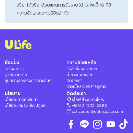
จริง ได้จริง ด้วยแผนการรับรายได้ ไลฟ์แม็กซ์ ที่มี
ความชัดเจนและไม่มีขีดจำกัด
ช้อปปิ้ง
ความช่วยเหลือ
เสริมอาหาร
วิธีสั่งซื้อผลิตภัณฑ์
ดูแลความงาม
คำถามที่พบบ่อย
อุปกรณ์ส่งเสริมการขายอื่นๆ
ติดต่อเรา
ดาวน์โหลดเอกสารธุรกิจ
นโยบาย
ติดต่อเรา
location_on
นโยบายการคืนสินค้า
ยูไลฟ์ สำนักงานใหญ่
phone
นโยบายและระเบียบปฏิบัติ
+(66) 2-002-8888
mail
callcenter@ulifespace.com